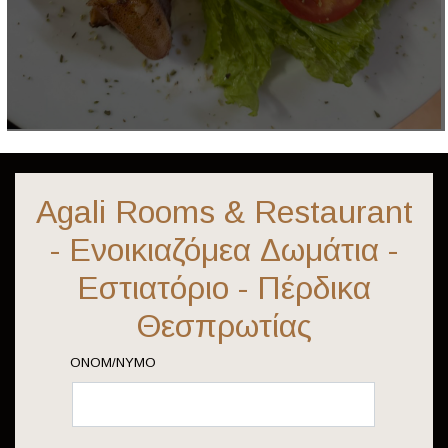
Agali Rooms & Restaurant
- Ενοικιαζόμεα Δωμάτια -
Εστιατόριο - Πέρδικα
Θεσπρωτίας
ΟΝΟΜ/ΝΥΜΟ