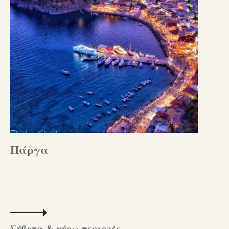
Πάργα
Σύβοτα & γύρω περιοχές